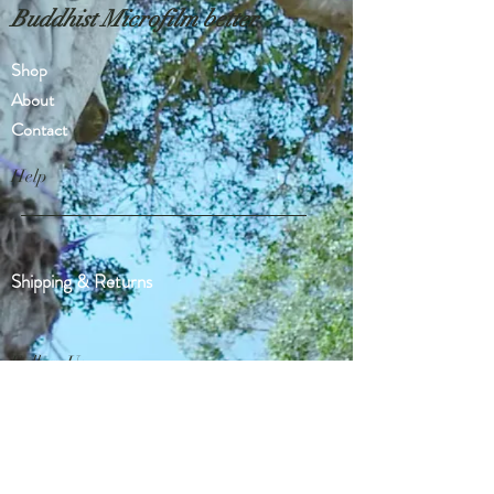
Buddhist Microfilm better
Shop
About
Contact
Help
Shipping & Returns
Follow Us
Instagram