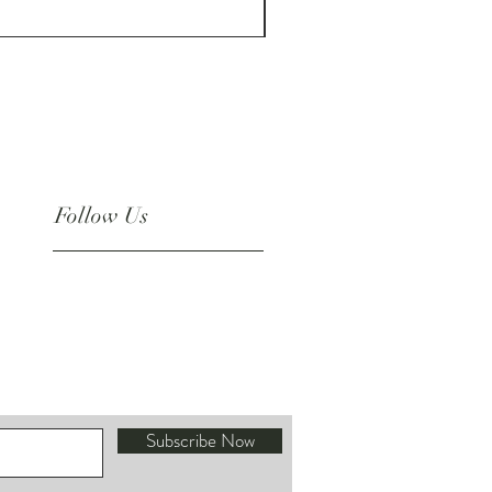
ราคา
US$180.00
Follow Us
Instagram
Subscribe Now