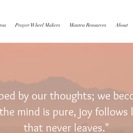
BUDDHIST
MICROFILM
ras
Prayer Wheel Makers
Mantra Resources
About
ped by our thoughts; we be
he mind is pure, joy follows 
that never leaves."