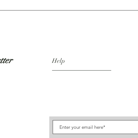
tter
Help
Shipping & Returns