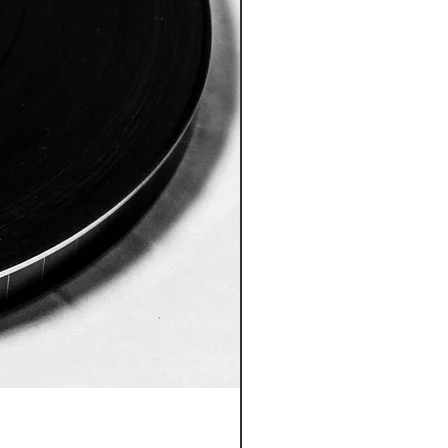
ID:8005 Akshobhya Mantra