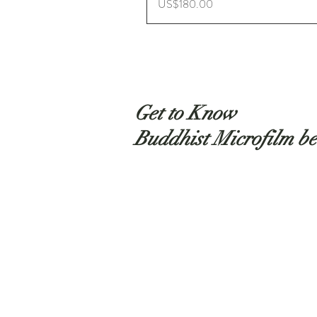
ราคา
US$180.00
Get to Know
Buddhist Microfilm be
Shop
About
Contact