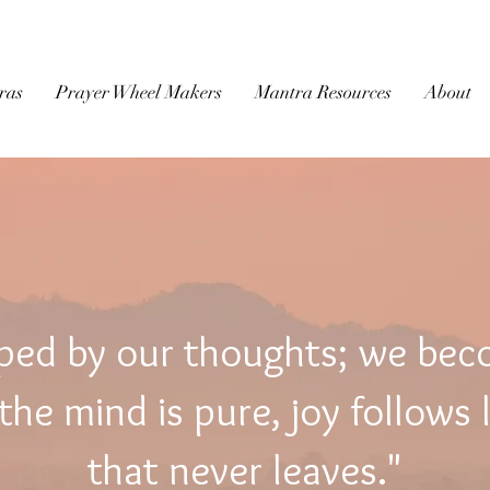
BUDDHIST
MICROFILM
ras
Prayer Wheel Makers
Mantra Resources
About
ped by our thoughts; we be
he mind is pure, joy follows 
that never leaves."