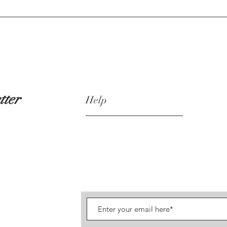
tter
Help
Shipping & Returns