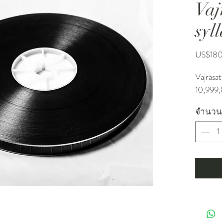
Vaj
syl
US$18
Vajrasa
10,999
จำนวน