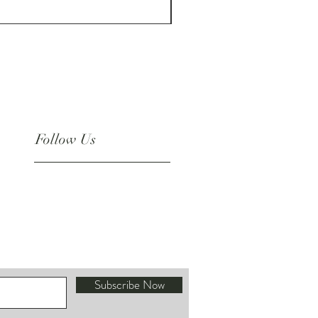
ราคา
US$180.00
Follow Us
Instagram
Subscribe Now