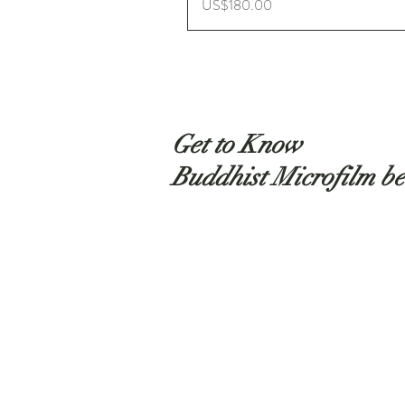
ราคา
US$180.00
Get to Know
Buddhist Microfilm be
Shop
About
Contact