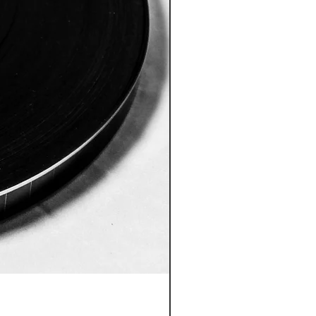
ID:8005 Akshobhya Mantra