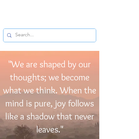
BUDDHIST
MICROFILM
"We are shaped by our
thoughts; we become
what we think. When the
mind is pure, joy follows
like a shadow that never
leaves."