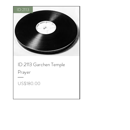
ID:2113
New
ID:2113 Garchen Temple
ID:8005 Akshobhya M
Prayer
ราคา
US$180.00
ราคา
US$180.00
Get to Know
Buddhist Microfilm better