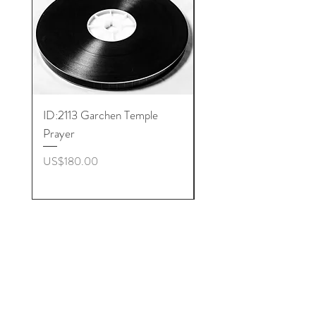
ID:2113 Garchen Temple
ID:8005 Akshobhya M
Prayer
ราคา
US$180.00
ราคา
US$180.00
Get to Know
Buddhist Microfilm better
Shop
About