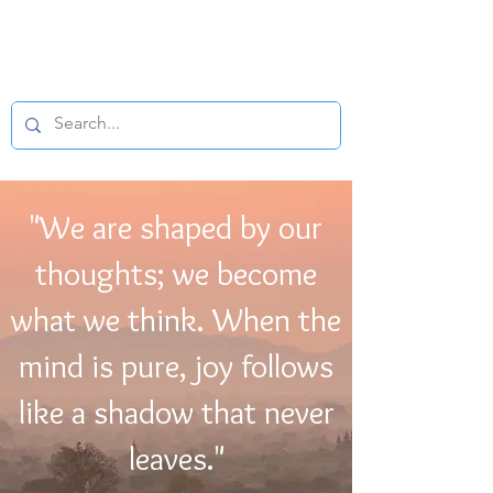
BUDDHIST
MICROFILM
"We are shaped by our
thoughts; we become
what we think. When the
mind is pure, joy follows
like a shadow that never
leaves."