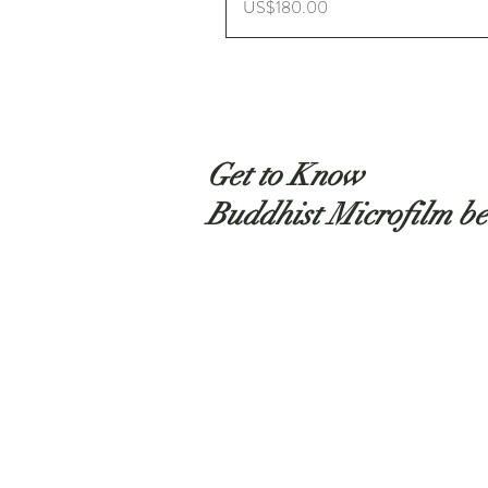
ราคา
US$180.00
Get to Know
Buddhist Microfilm be
Shop
About
Contact