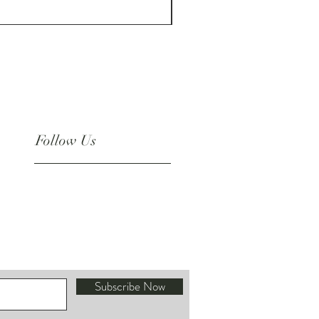
ราคา
US$180.00
Follow Us
Instagram
Subscribe Now