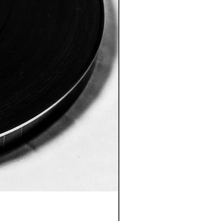
ID:8005 Akshobhya Mantra