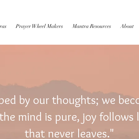
BUDDHIST
MICROFILM
ras
Prayer Wheel Makers
Mantra Resources
About
ped by our thoughts; we be
he mind is pure, joy follows 
that never leaves."