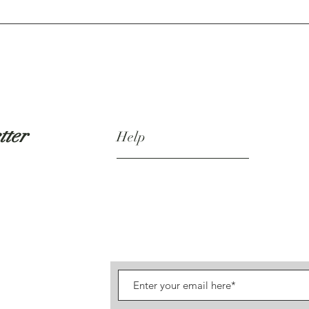
tter
Help
Shipping & Returns