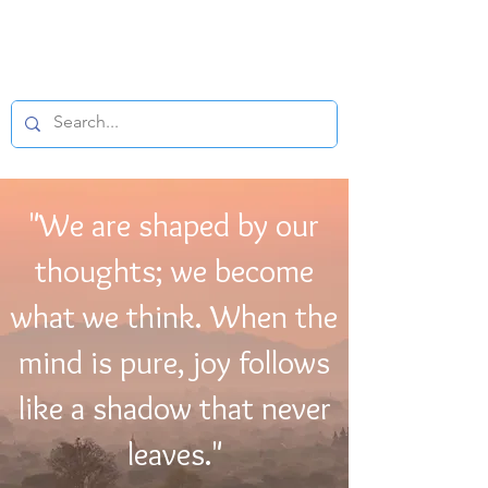
BUDDHIST
MICROFILM
"We are shaped by our
thoughts; we become
what we think. When the
mind is pure, joy follows
like a shadow that never
leaves."