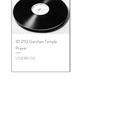
ID:2113 Garchen Temple
ID:8005 Akshobhya M
Prayer
ราคา
US$180.00
ราคา
US$180.00
Get to Know
Buddhist Microfilm better
Shop
About