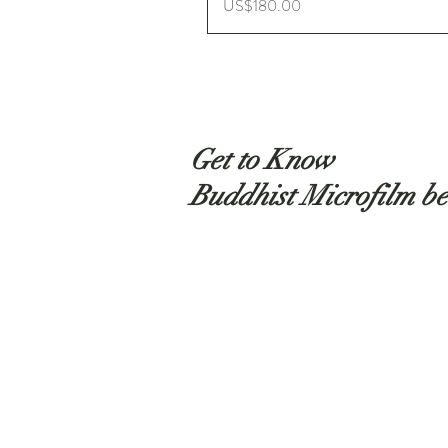
ราคา
US$180.00
Get to Know
Buddhist Microfilm be
Shop
About
Contact