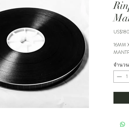
Rin
Ma
US$18
16MM X
MANTR
จำนวน