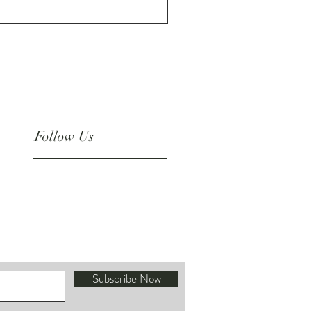
ราคา
US$180.00
Follow Us
Instagram
Subscribe Now