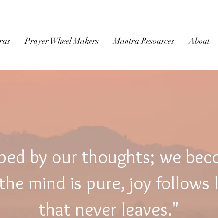
BUDDHIST
MICROFILM
ras
Prayer Wheel Makers
Mantra Resources
About
ped by our thoughts; we be
he mind is pure, joy follows 
that never leaves."