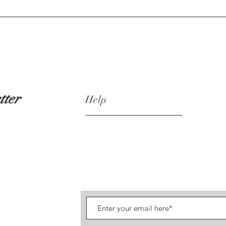
tter
Help
Shipping & Returns