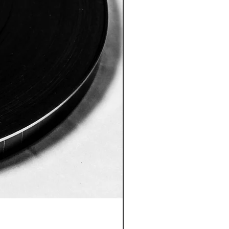
ID:8005 Akshobhya Mantra