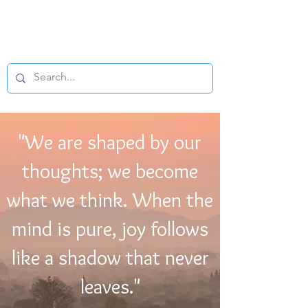
BUDDHIST
MICROFILM
"We are shaped by our
thoughts; we become
what we think. When the
mind is pure, joy follows
like a shadow that never
leaves."