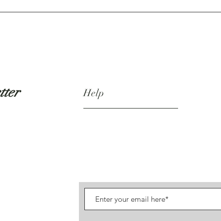
tter
Help
Shipping & Returns