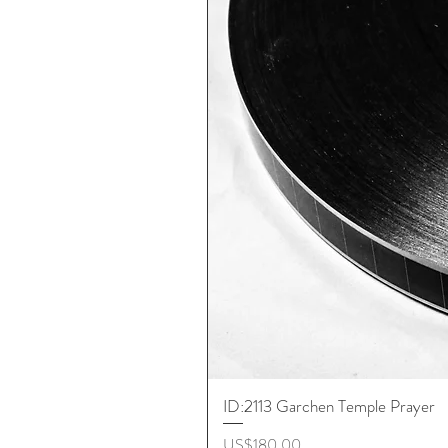
ID:2113 Garchen Temple Prayer
ราคา
US$180.00