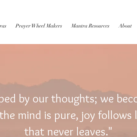
BUDDHIST
MICROFILM
ras
Prayer Wheel Makers
Mantra Resources
About
ped by our thoughts; we be
he mind is pure, joy follows 
that never leaves."