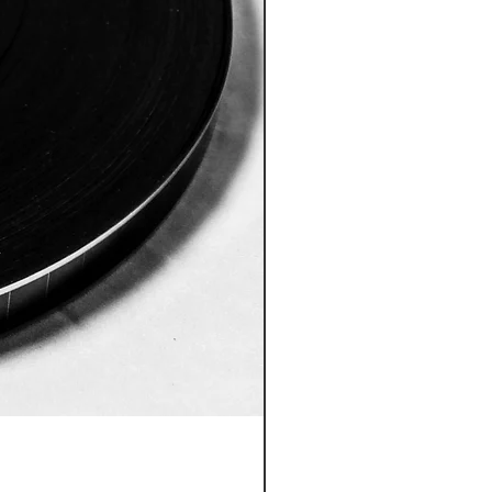
ID:8005 Akshobhya Mantra
ราคา
US$180.00