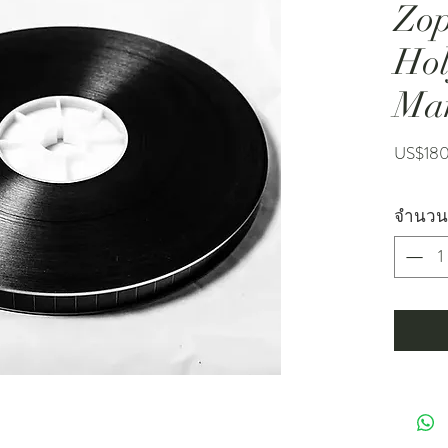
Zop
Ho
Ma
US$18
จำนวน