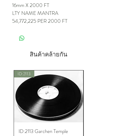
16mm X 2000 FT
LTY NAME MANTRA
54,772,225 PER 2000 FT
MANI MANTRA
13,708,500 PER 2000 FT
สินค้าคล้ายกัน
ID:2113
New
ID:2113 Garchen Temple
ID:8005 Akshobhya M