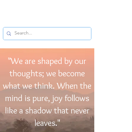
BUDDHIST
MICROFILM
"We are shaped by our
thoughts; we become
what we think. When the
mind is pure, joy follows
like a shadow that never
leaves."