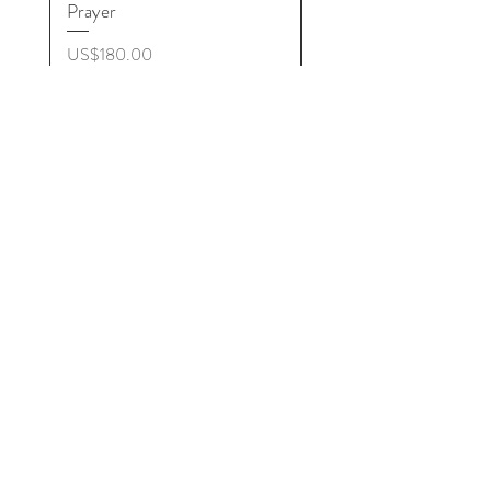
Prayer
ราคา
US$180.00
ราคา
US$180.00
Get to Know
Buddhist Microfilm better
Shop
About
Contact
Help
Shipping & Returns