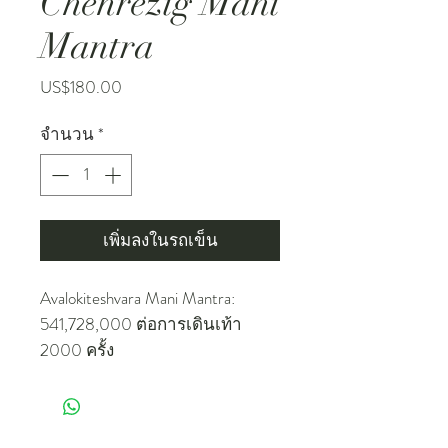
Chenrezig Mani
Mantra
ราคา
US$180.00
จำนวน
*
เพิ่มลงในรถเข็น
Avalokiteshvara Mani Mantra:
541,728,000 ต่อการเดินเท้า
2000 ครั้ง
เกี่ยวกับ man man padme hum
ཨོཾ་མ་ཎི་པདྨེ་ཧཱུྃ ་.