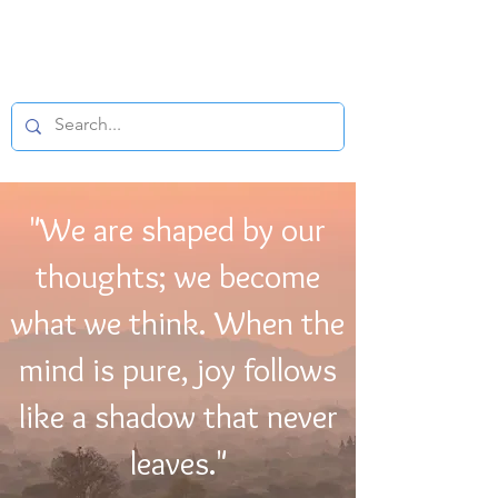
BUDDHIST
MICROFILM
"We are shaped by our
thoughts; we become
what we think. When the
mind is pure, joy follows
like a shadow that never
leaves."