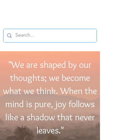
BUDDHIST
MICROFILM
"We are shaped by our
thoughts; we become
what we think. When the
mind is pure, joy follows
like a shadow that never
leaves."